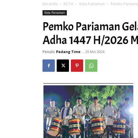
Beranda
KOTA
Kota Pariaman
Pemko Pariaman
Kota Pariaman
Pemko Pariaman Gela
Adha 1447 H/2026 M
Penulis
Padang Time
-
26 Mei 2026