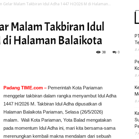
 Gelar Malam Takbiran Idul Adha 1447 H/2026 M di Halaman...
r Malam Takbiran Idul
Time
 di Halaman Balaikota
P
T
8 
38
0
P
Ko
8 
Padang TIME.com –
Pemerintah Kota Pariaman
Ke
M
menggelar takbiran dalam rangka menyambut Idul Adha
8 
1447 H/2026 M. Takbiran Idul Adha dipusatkan di
Halaman Balaikota Pariaman, Selasa (26/5/2026)
K
malam. Wali Kota Pariaman, Yota Balad mengatakan
S
Pe
pada momentum Idul Adha ini, mari kita bersama-sama
7 
merenungkan kembali makna mendalam dari sebuah