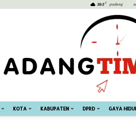
C
29.5
padang
s
KOTA
KABUPATEN
DPRD
GAYA HIDU
Padang