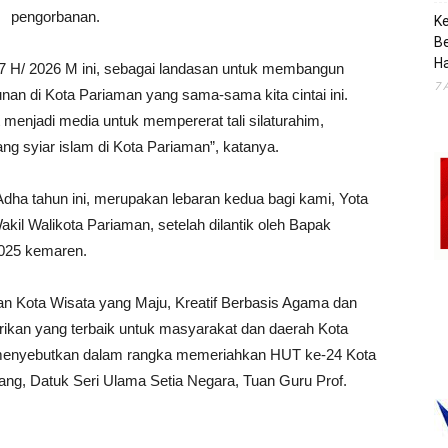
pengorbanan.
K
B
H
447 H/ 2026 M ini, sebagai landasan untuk membangun
7 
 di Kota Pariaman yang sama-sama kita cintai ini.
at menjadi media untuk mempererat tali silaturahim,
ang syiar islam di Kota Pariaman”, katanya.
dha tahun ini, merupakan lebaran kedua bagi kami, Yota
kil Walikota Pariaman, setelah dilantik oleh Bapak
2025 kemaren.
an Kota Wisata yang Maju, Kreatif Berbasis Agama dan
rikan yang terbaik untuk masyarakat dan daerah Kota
ad menyebutkan dalam rangka memeriahkan HUT ke-24 Kota
ng, Datuk Seri Ulama Setia Negara, Tuan Guru Prof.