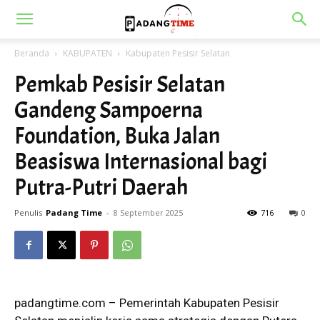
Beranda
KABUPATEN
Kabupaten Pesisir Selatan
Pemkab Pesisir Selatan
Gandeng Sampoerna
Foundation, Buka Jalan
Beasiswa Internasional bagi
Putra-Putri Daerah
Penulis
Padang Time
-
8 September 2025
716
0
padangtime.com – Pemerintah Kabupaten Pesisir