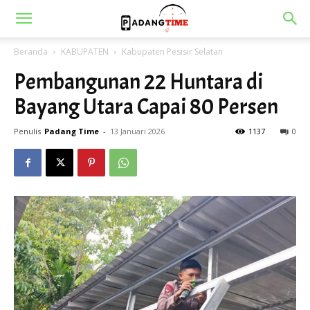
Beranda
KABUPATEN
Kabupaten Pesisir Selatan
Pembangunan 22 Huntara di
Bayang Utara Capai 80 Persen
Penulis
Padang Time
-
13 Januari 2026
1137
0