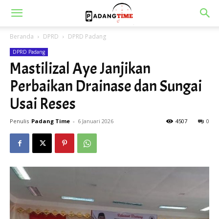
Beranda
DPRD
DPRD Padang
DPRD Padang
Mastilizal Aye Janjikan
Perbaikan Drainase dan Sungai
Usai Reses
Penulis
Padang Time
-
6 Januari 2026
4507
0