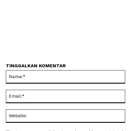
TINGGALKAN KOMENTAR
Na
Ema
Web