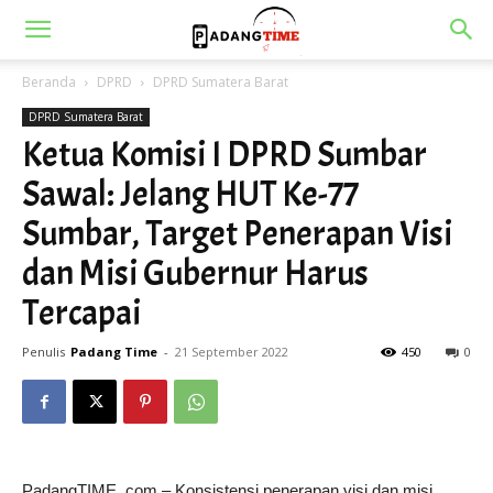
Beranda
DPRD
DPRD Sumatera Barat
DPRD Sumatera Barat
Ketua Komisi I DPRD Sumbar
Sawal: Jelang HUT Ke-77
Sumbar, Target Penerapan Visi
dan Misi Gubernur Harus
Tercapai
Penulis
Padang Time
-
21 September 2022
450
0
PadangTIME. com – Konsistensi penerapan visi dan misi