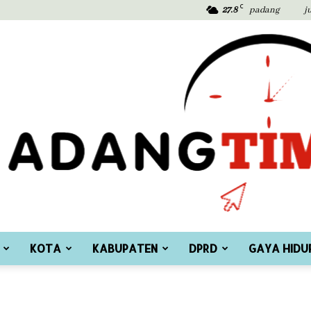
C
27.8
padang
j
KOTA
KABUPATEN
DPRD
GAYA HIDU
Padang