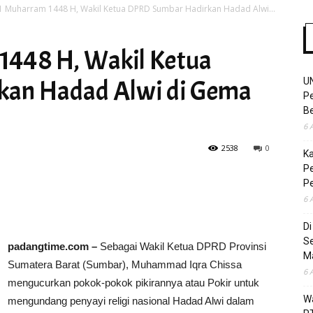
1 Muharram 1448 H, Wakil Ketua DPRD Sumbar Hadirkan Hadad Alwi...
1448 H, Wakil Ketua
Time
an Hadad Alwi di Gema
U
Pe
Be
6 
2538
0
K
Pe
P
6 
D
S
padangtime.com –
Sebagai Wakil Ketua DPRD Provinsi
M
Sumatera Barat (Sumbar), Muhammad Iqra Chissa
6 
mengucurkan pokok-pokok pikirannya atau Pokir untuk
Wa
mengundang penyayi religi nasional Hadad Alwi dalam