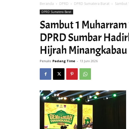
Beranda
DPRD
DPRD Sumatera Barat
Sambut 
DPRD Sumatera Barat
Sambut 1 Muharram 
DPRD Sumbar Hadirk
Hijrah Minangkabau
Penulis
Padang Time
-
13 Juni 2026