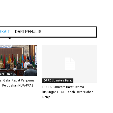
RKAIT
DARI PENULIS
ra Barat
 Gelar Rapat Paripurna
DPRD Sumatera Barat
n Perubahan KUA-PPAS
DPRD Sumatera Barat Terima
kinjungan DPRD Tanah Datar Bahas
Renja