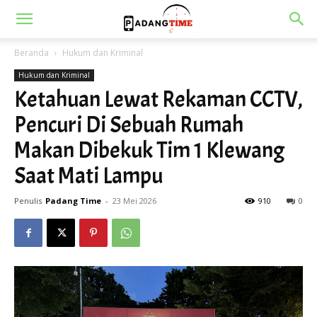
Beranda
Hukum dan Kriminal
Hukum dan Kriminal
Ketahuan Lewat Rekaman CCTV,
Pencuri Di Sebuah Rumah
Makan Dibekuk Tim 1 Klewang
Saat Mati Lampu
Penulis
Padang Time
-
23 Mei 2026
910
0