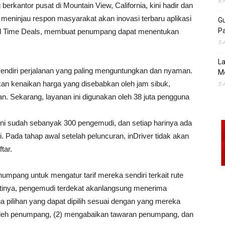
6 
 berkantor pusat di Mountain View, California, kini hadir dan
meninjau respon masyarakat akan inovasi terbaru aplikasi
Gu
Pa
 Real Time Deals, membuat penumpang dapat menentukan
5 
La
sendiri perjalanan yang paling menguntungkan dan nyaman.
M
an kenaikan harga yang disebabkan oleh jam sibuk,
5 
n. Sekarang, layanan ini digunakan oleh 38 juta pengguna
 ini sudah sebanyak 300 pengemudi, dan setiap harinya ada
 Pada tahap awal setelah peluncuran, inDriver tidak akan
tar.
numpang untuk mengatur tarif mereka sendiri terkait rute
ntinya, pengemudi terdekat akanlangsung menerima
ga pilihan yang dapat dipilih sesuai dengan yang mereka
 oleh penumpang, (2) mengabaikan tawaran penumpang, dan