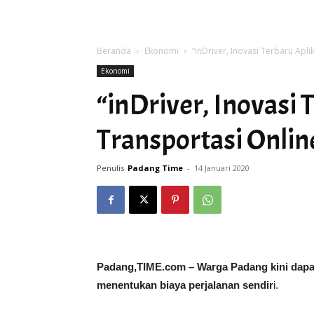
Beranda
Ekonomi
“inDriver, Inovasi Terbaru Apl
Ekonomi
“inDriver, Inovasi 
Transportasi Onlin
Penulis
Padang Time
-
14 Januari 2020
Padang,TIME.com –
Warga Padang kini dapat
menentukan biaya perjalanan sendir
i.