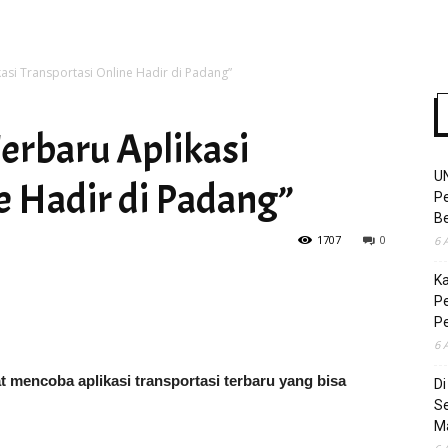
ikasi Transportasi Online Hadir di Padang”
Time
Terbaru Aplikasi
U
e Hadir di Padang”
Pe
Be
1707
0
6 
K
Pe
P
6 
 mencoba aplikasi transportasi terbaru yang bisa
D
S
M