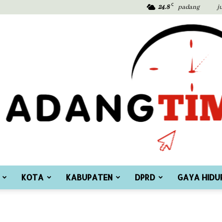
C
24.8
padang
j
KOTA
KABUPATEN
DPRD
GAYA HIDU
Padang