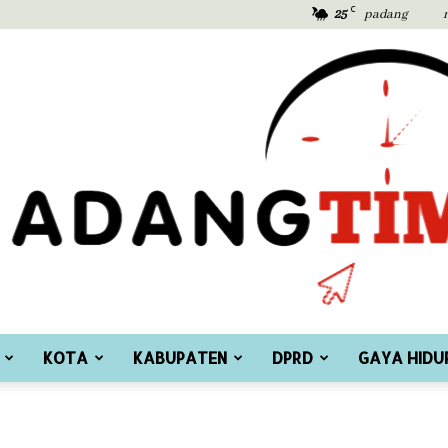
C
25
padang
KOTA
KABUPATEN
DPRD
GAYA HIDU
Padang