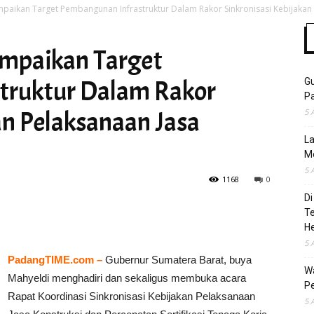
aikan Target Pembangunan Infrastruktur Dalam Rakor Sinkronisasi Kebijakan P
mpaikan Target
Time
truktur Dalam Rakor
Gu
Pa
an Pelaksanaan Jasa
5 
La
M
5 
1168
0
Di
T
H
5 
PadangTIME.com –
Gubernur Sumatera Barat, buya
Wa
Mahyeldi menghadiri dan sekaligus membuka acara
Pe
Rapat Koordinasi Sinkronisasi Kebijakan Pelaksanaan
5 