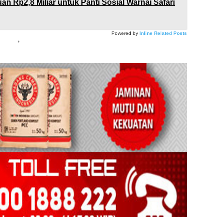
n Rp2,8 Miliar untuk Panti Sosial Warnai Safari
Powered by
Inline Related Posts
*