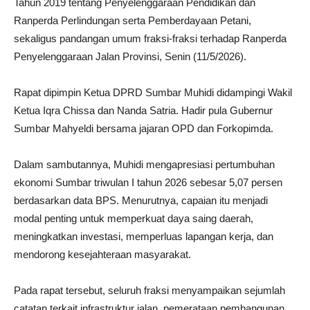
Tahun 2019 tentang Penyelenggaraan Pendidikan dan
Ranperda Perlindungan serta Pemberdayaan Petani,
sekaligus pandangan umum fraksi-fraksi terhadap Ranperda
Penyelenggaraan Jalan Provinsi, Senin (11/5/2026).
Rapat dipimpin Ketua DPRD Sumbar
Muhidi
didampingi Wakil
Ketua Iqra Chissa dan Nanda Satria. Hadir pula Gubernur
Sumbar
Mahyeldi
bersama jajaran OPD dan Forkopimda.
Dalam sambutannya, Muhidi mengapresiasi pertumbuhan
ekonomi Sumbar triwulan I tahun 2026 sebesar 5,07 persen
berdasarkan data BPS. Menurutnya, capaian itu menjadi
modal penting untuk memperkuat daya saing daerah,
meningkatkan investasi, memperluas lapangan kerja, dan
mendorong kesejahteraan masyarakat.
Pada rapat tersebut, seluruh fraksi menyampaikan sejumlah
catatan terkait infrastruktur jalan, pemerataan pembangunan,