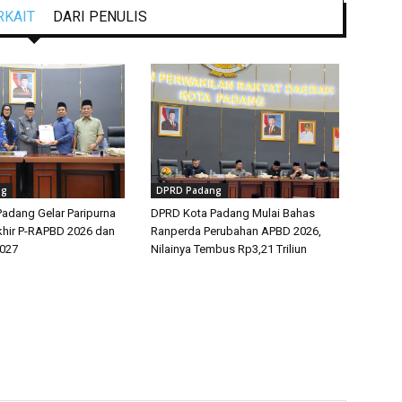
RKAIT
DARI PENULIS
ng
DPRD Padang
adang Gelar Paripurna
DPRD Kota Padang Mulai Bahas
hir P-RAPBD 2026 dan
Ranperda Perubahan APBD 2026,
027
Nilainya Tembus Rp3,21 Triliun