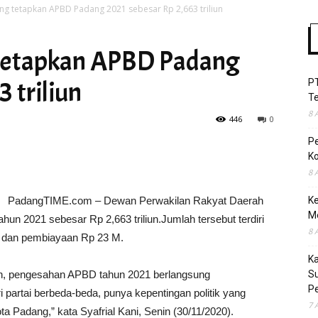
g tetapkan APBD Padang 2021 sebesar Rp 2,663 triliun
tetapkan APBD Padang
Time
 triliun
P
T
8 
446
0
P
Ko
8 
PadangTIME.com – Dewan Perwakilan Rakyat Daerah
Ke
M
 2021 sebesar Rp 2,663 triliun.Jumlah tersebut terdiri
8 
 T dan pembiayaan Rp 23 M.
K
n, pengesahan APBD tahun 2021 berlangsung
S
Pe
 partai berbeda-beda, punya kepentingan politik yang
7 
 Padang,” kata Syafrial Kani, Senin (30/11/2020).