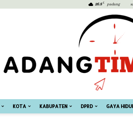
C
26.8
padang
s
KOTA
KABUPATEN
DPRD
GAYA HIDU
Padang