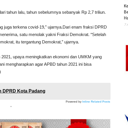
K
ri tahun lalu, tahun sebelumnya sebanyak Rp 2,7 triliun.
B
H
7 
ng juga terkena covid-19,” ujarnya.Dari enam fraksi DPRD
 menerima, satu menolak yakni Fraksi Demokrat. “Setelah
emokrat, itu tergantung Demokrat,” ujarnya.
hun 2021, upaya meningkatkan ekonomi dan UMKM yang
 Kani mengharapkan agar APBD tahun 2021 ini bisa
)
an DPRD Kota Padang
Powered by
Inline Related Posts
*