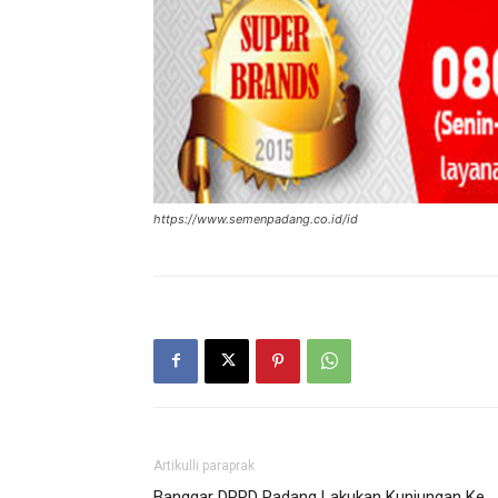
https://www.semenpadang.co.id/id
Artikulli paraprak
Banggar DPRD Padang Lakukan Kunjungan Ke