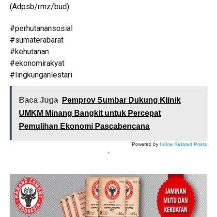
(Adpsb/rmz/bud)
#perhutanansosial
#sumaterabarat
#kehutanan
#ekonomirakyat
#lingkunganlestari
Baca Juga
Pemprov Sumbar Dukung Klinik
UMKM Minang Bangkit untuk Percepat
Pemulihan Ekonomi Pascabencana
Powered by
Inline Related Posts
*