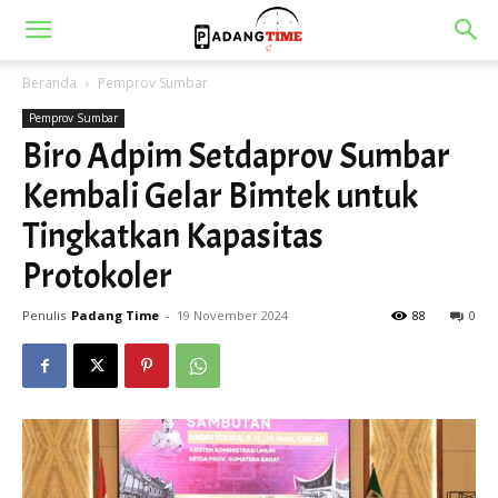
Beranda
Pemprov Sumbar
Pemprov Sumbar
Biro Adpim Setdaprov Sumbar
Kembali Gelar Bimtek untuk
Tingkatkan Kapasitas
Protokoler
Penulis
Padang Time
-
19 November 2024
88
0