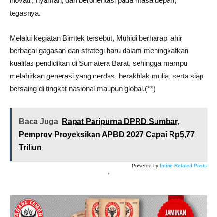
inovatif, nyaman, dan berorientasi pada masa depan,”
tegasnya.
Melalui kegiatan Bimtek tersebut, Muhidi berharap lahir
berbagai gagasan dan strategi baru dalam meningkatkan
kualitas pendidikan di Sumatera Barat, sehingga mampu
melahirkan generasi yang cerdas, berakhlak mulia, serta siap
bersaing di tingkat nasional maupun global.(**)
Baca Juga
Rapat Paripurna DPRD Sumbar,
Pemprov Proyeksikan APBD 2027 Capai Rp5,77
Triliun
Powered by
Inline Related Posts
*