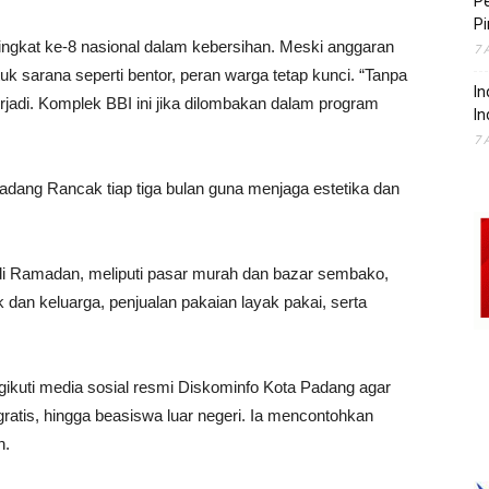
P
Pi
ingkat ke-8 nasional dalam kebersihan. Meski anggaran
7 
k sarana seperti bentor, peran warga tetap kunci. “Tanpa
In
terjadi. Komplek BBI ini jika dilombakan dalam program
In
7 
adang Rancak tiap tiga bulan guna menjaga estetika dan
di Ramadan, meliputi pasar murah dan bazar sembako,
dan keluarga, penjualan pakaian layak pakai, serta
ikuti media sosial resmi Diskominfo Kota Padang agar
 gratis, hingga beasiswa luar negeri. Ia mencontohkan
h.