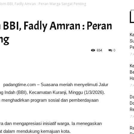
Mom BBI, Fadly Amran : Peran Warga Sangat Penting
 BBI, Fadly Amran : Peran
Time
ng
K
S
Pe
654
0
7 
K
B
H
padangtime.com – Suasana meriah menyelimuti Jalur
7 
Indah (BBI), Kecamatan Kuranji, Minggu (1/3/2026).
D
 menghadirkan program sosial dan pemberdayaan
Do
R
7 
a dan mengapresiasi inisiatif warga. Ia menegaskan
Ra
akat dalam mendukung kemajuan kota.