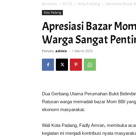
Beranda
KOTA
Kota Padang
Apresiasi Bazar 
Kota Padang
Apresiasi Bazar Mom
Warga Sangat Penti
Penulis
admin
-
1 Maret 2026
Dua Gerbang Utama Perumahan Bukit Belimbing 
Ratusan warga memadati bazar Mom BBI yang
ekonomi masyarakat.
Wali Kota Padang,
Fadly Amran
, membuka acar
kegiatan ini menjadi kontribusi nyata masyar