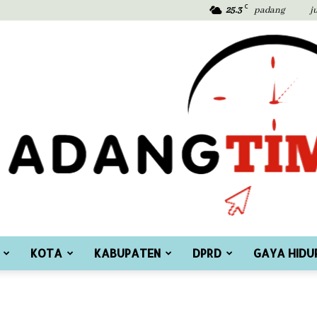
C
25.3
padang
j
KOTA
KABUPATEN
DPRD
GAYA HIDU
Padang