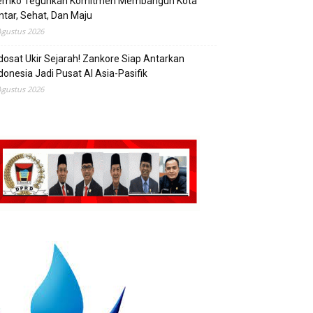
emko Teguhkan Komitmen Membangun Kota
ntar, Sehat, Dan Maju
Agustus 2026
dosat Ukir Sejarah! Zankore Siap Antarkan
donesia Jadi Pusat AI Asia-Pasifik
Agustus 2026