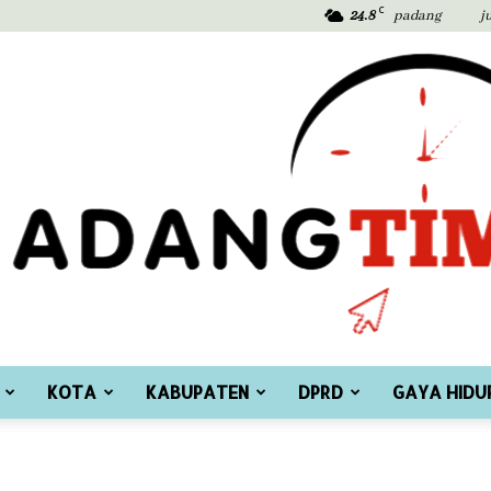
C
24.8
padang
j
KOTA
KABUPATEN
DPRD
GAYA HIDU
Padang