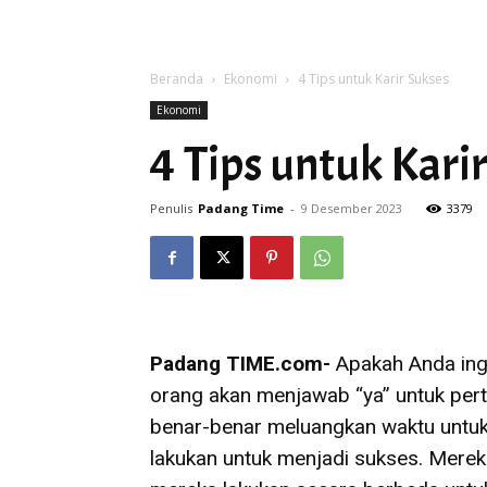
Beranda
Ekonomi
4 Tips untuk Karir Sukses
Ekonomi
4 Tips untuk Kari
Penulis
Padang Time
-
9 Desember 2023
3379
Padang TIME.com-
Apakah Anda ing
orang akan menjawab “ya” untuk perta
benar-benar meluangkan waktu untu
lakukan untuk menjadi sukses. Mereka