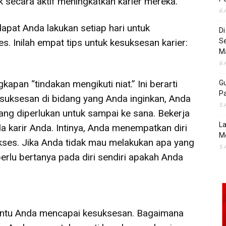
 secara aktif meningkatkan karier mereka.
6 
apat Anda lakukan setiap hari untuk
D
. Inilah empat tips untuk kesuksesan karier:
S
M
6 
an “tindakan mengikuti niat.” Ini berarti
Gu
Pa
ksesan di bidang yang Anda inginkan, Anda
5 
ng diperlukan untuk sampai ke sana. Bekerja
La
a karir Anda. Intinya, Anda menempatkan diri
M
ukses. Jika Anda tidak mau melakukan apa yang
5 
erlu bertanya pada diri sendiri apakah Anda
ntu Anda mencapai kesuksesan. Bagaimana