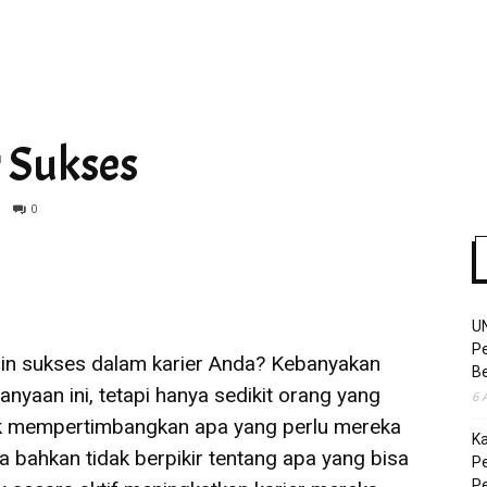
Time
r Sukses
0
U
Pe
in sukses dalam karier Anda? Kebanyakan
Be
nyaan ini, tetapi hanya sedikit orang yang
6 
k mempertimbangkan apa yang perlu mereka
K
 bahkan tidak berpikir tentang apa yang bisa
Pe
P