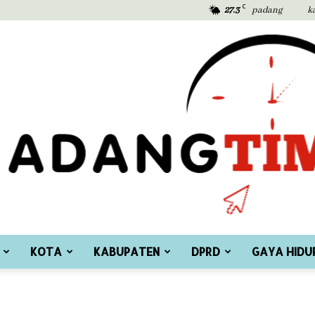
C
27.3
padang
k
KOTA
KABUPATEN
DPRD
GAYA HIDU
Padang