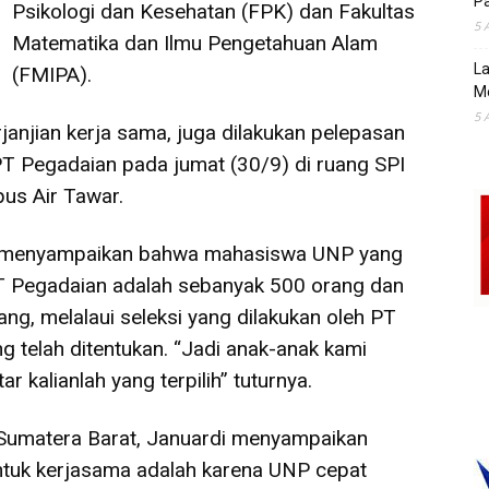
Pa
Psikologi dan Kesehatan (FPK) dan Fakultas
5 
Matematika dan Ilmu Pengetahuan Alam
La
(FMIPA).
M
5 
janjian kerja sama, juga dilakukan pelepasan
T Pegadaian pada jumat (30/9) di ruang SPI
us Air Tawar.
Pd menyampaikan bahwa mahasiswa UNP yang
PT Pegadaian adalah sebanyak 500 orang dan
ng, melalaui seleksi yang dilakukan oleh PT
ng telah ditentukan. “Jadi anak-anak kami
 kalianlah yang terpilih” tuturnya.
 Sumatera Barat, Januardi menyampaikan
tuk kerjasama adalah karena UNP cepat