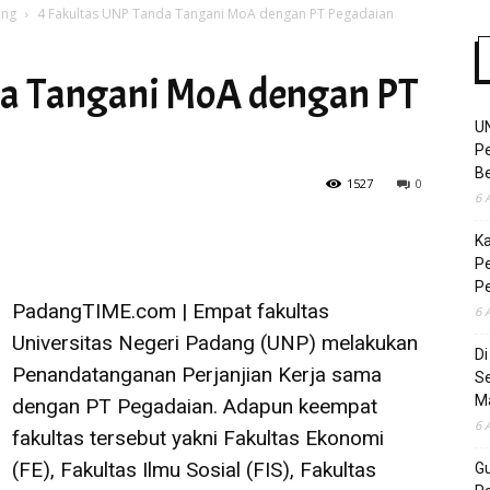
ang
4 Fakultas UNP Tanda Tangani MoA dengan PT Pegadaian
da Tangani MoA dengan PT
Time
U
Pe
Be
1527
0
6 
K
Pe
P
PadangTIME.com | Empat fakultas
6 
Universitas Negeri Padang (UNP) melakukan
D
Penandatanganan Perjanjian Kerja sama
S
M
dengan PT Pegadaian. Adapun keempat
6 
fakultas tersebut yakni Fakultas Ekonomi
(FE), Fakultas Ilmu Sosial (FIS), Fakultas
Gu