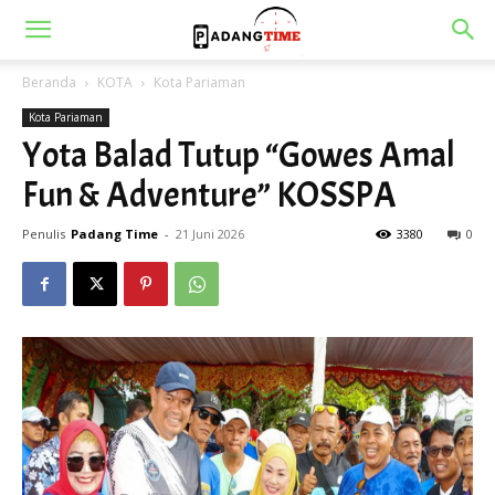
Beranda
KOTA
Kota Pariaman
Kota Pariaman
Yota Balad Tutup “Gowes Amal
Fun & Adventure” KOSSPA
Penulis
Padang Time
-
21 Juni 2026
3380
0