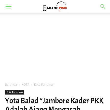
Beranda
KOTA
Kota Pariaman
Kota Pariaman
Yota Balad “Jambore Kader PKK
Adalah Ajang Mengasah