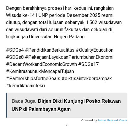
Dengan berakhirnya prosesi hari kedua ini, rangkaian
Wisuda ke-141 UNP periode Desember 2025 resmi
ditutup, dengan total lulusan sebanyak 1.562 wisudawan
dan wisudawati dari seluruh fakultas dan sekolah di
lingkungan Universitas Negeri Padang.
#SDGs4 #PendidikanBerkualitas #QualityEducation
#SDGs8 #PekerjaanLayakdanPertumbuhanEkonomi
#DecentWorkandEconomicGrowth #SDGs17
#KemitraanuntukMencapaiTujuan
#PartnershipsfortheGoals #diktisaintekberdampak
#kemdiktisaintekri
Baca Juga
Dirjen Dikti Kunjungi Posko Relawan
UNP di Palembayan Agam
Powered by
Inline Related Posts
*