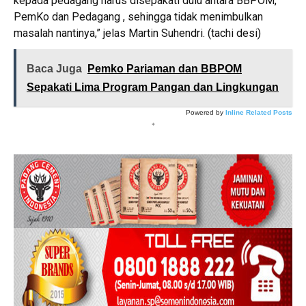
kepada pedagang harus disepakati dulu antara BBPOM,
PemKo dan Pedagang , sehingga tidak menimbulkan
masalah nantinya,” jelas Martin Suhendri. (tachi desi)
Baca Juga
Pemko Pariaman dan BBPOM
Sepakati Lima Program Pangan dan Lingkungan
Powered by
Inline Related Posts
*