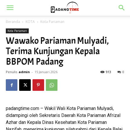
Beranda
KOTA
Kota Pariaman
Kota Pariaman
Wawako Pariaman Mulyadi,
Terima Kunjungan Kepala
BBPOM Padang
Penulis
admin
-
15 Januari 2026
913
0
padangtime.com – Wakil Wali Kota Pariaman Mulyadi,
didampingi oleh Sekretaris Daerah Kota Pariaman Afrizal
Azhar dan Kepala Dinas Kesehatan Kota Pariaman
Nazifah, menerima kunjungan silaturahmi dari Kepala Balai