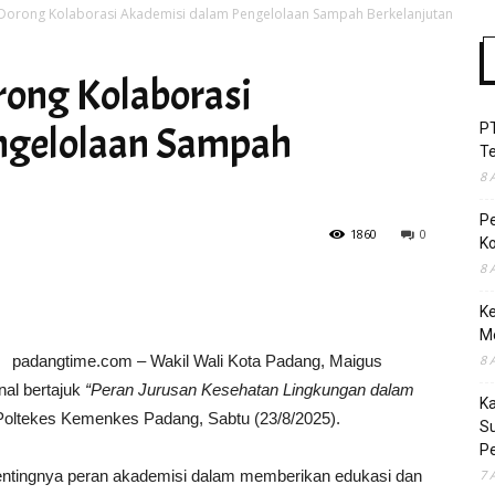
orong Kolaborasi Akademisi dalam Pengelolaan Sampah Berkelanjutan
ong Kolaborasi
Time
ngelolaan Sampah
P
T
8 
P
1860
0
Ko
8 
Ke
M
padangtime.com – Wakil Wali Kota Padang, Maigus
8 
nal bertajuk
“Peran Jurusan Kesehatan Lingkungan dalam
K
Poltekes Kemenkes Padang, Sabtu (23/8/2025).
S
Pe
ntingnya peran akademisi dalam memberikan edukasi dan
7 