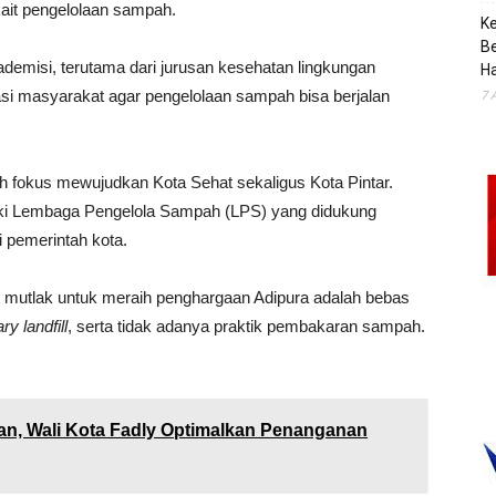
kait pengelolaan sampah.
K
B
demisi, terutama dari jurusan kesehatan lingkungan
H
 masyarakat agar pengelolaan sampah bisa berjalan
7 
fokus mewujudkan Kota Sehat sekaligus Kota Pintar.
iliki Lembaga Pengelola Sampah (LPS) yang didukung
i pemerintah kota.
 mutlak untuk meraih penghargaan Adipura adalah bebas
ry landfill
, serta tidak adanya praktik pembakaran sampah.
an, Wali Kota Fadly Optimalkan Penanganan