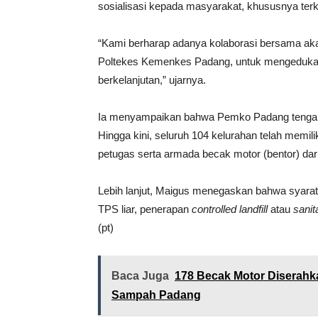
sosialisasi kepada masyarakat, khususnya ter
“Kami berharap adanya kolaborasi bersama aka
Poltekes Kemenkes Padang, untuk mengedukasi
berkelanjutan,” ujarnya.
Ia menyampaikan bahwa Pemko Padang tengah 
Hingga kini, seluruh 104 kelurahan telah mem
petugas serta armada becak motor (bentor) dar
Lebih lanjut, Maigus menegaskan bahwa syarat
TPS liar, penerapan
controlled landfill
atau
sanita
(pt)
Baca Juga
178 Becak Motor Diserahk
Sampah Padang