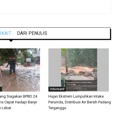
RKAIT
DARI PENULIS
g
Informatif
ang Siagakan BPBD 24
Hujan Ekstrem Lumpuhkan Intake
s Cepat Hadapi Banjir
Perumda, Distribusi Air Bersih Padang
n Lebat
Terganggu