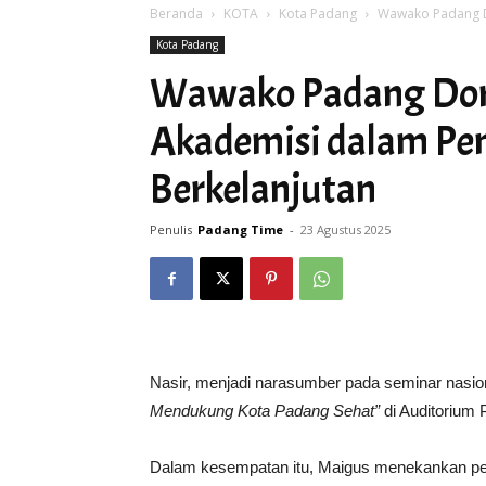
Beranda
KOTA
Kota Padang
Wawako Padang D
Kota Padang
Wawako Padang Dor
Akademisi dalam Pe
Berkelanjutan
Penulis
Padang Time
-
23 Agustus 2025
Nasir, menjadi narasumber pada seminar nasio
Mendukung Kota Padang Sehat”
di Auditorium 
Dalam kesempatan itu, Maigus menekankan pe