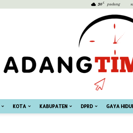
C
30
padang
s
KOTA
KABUPATEN
DPRD
GAYA HIDU
Padang