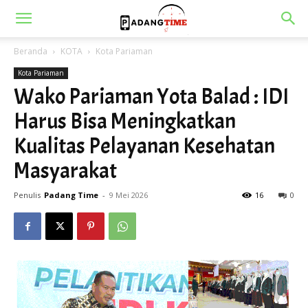
Beranda
KOTA
Kota Pariaman
Kota Pariaman
Wako Pariaman Yota Balad : IDI
Harus Bisa Meningkatkan
Kualitas Pelayanan Kesehatan
Masyarakat
Penulis
Padang Time
-
9 Mei 2026
16
0