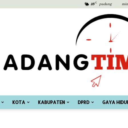
C
28
padang
min
KOTA
KABUPATEN
DPRD
GAYA HIDU
Padang