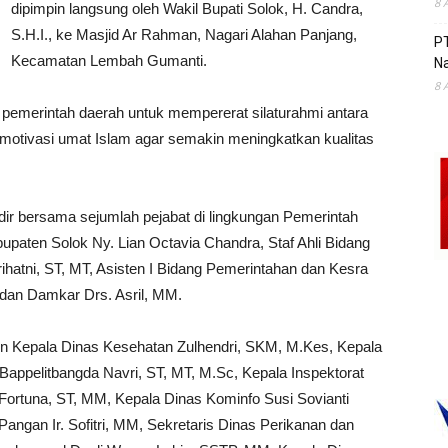
8 
dipimpin langsung oleh Wakil Bupati Solok, H. Candra,
S.H.I., ke Masjid Ar Rahman, Nagari Alahan Panjang,
P
Kecamatan Lembah Gumanti.
Na
8 
 pemerintah daerah untuk mempererat silaturahmi antara
motivasi umat Islam agar semakin meningkatkan kualitas
adir bersama sejumlah pejabat di lingkungan Pemerintah
paten Solok Ny. Lian Octavia Chandra, Staf Ahli Bidang
atni, ST, MT, Asisten I Bidang Pemerintahan dan Kesra
P dan Damkar Drs. Asril, MM.
in Kepala Dinas Kesehatan Zulhendri, SKM, M.Kes, Kepala
Bappelitbangda Navri, ST, MT, M.Sc, Kepala Inspektorat
Fortuna, ST, MM, Kepala Dinas Kominfo Susi Sovianti
angan Ir. Sofitri, MM, Sekretaris Dinas Perikanan dan