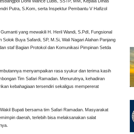
Kesbangpol Donli Wance Lubis, SSTP, MM, Kepala Dinas
ri Putra, S.Kom, serta Inspektur Pembantu V Hafizol
h Gumanti yang mewakili H. Heril Wandi, S.PdI, Fungsional
 Solok Buya Safardi, SP, M.Si, Wali Nagari Alahan Panjang
dan staf Bagian Protokol dan Komunikasi Pimpinan Setda
ambutannya menyampaikan rasa syukur dan terima kasih
ombongan Tim Safari Ramadan. Menurutnya, kehadiran
kan kebahagiaan tersendiri sekaligus mempererat
 Wakil Bupati bersama tim Safari Ramadan. Masyarakat
mimpin daerah, terlebih bisa melaksanakan salat
nya.