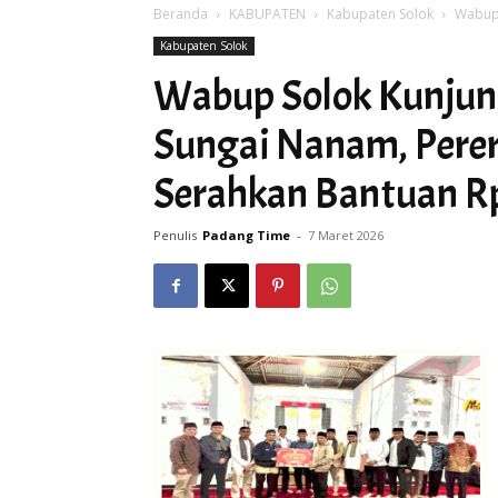
Beranda
KABUPATEN
Kabupaten Solok
Wabup 
Kabupaten Solok
Wabup Solok Kunjun
Sungai Nanam, Perer
Serahkan Bantuan R
Penulis
Padang Time
-
7 Maret 2026