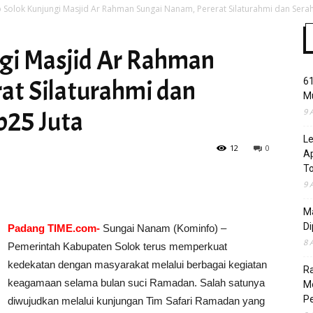
Solok Kunjungi Masjid Ar Rahman Sungai Nanam, Pererat Silaturahmi dan Serah
gi Masjid Ar Rahman
Time
at Silaturahmi dan
61
Mu
p25 Juta
9 
L
12
0
Ap
T
9 
Ma
Di
Padang TIME.com-
Sungai Nanam (Kominfo) –
8 
Pemerintah Kabupaten Solok terus memperkuat
kedekatan dengan masyarakat melalui berbagai kegiatan
R
keagamaan selama bulan suci Ramadan. Salah satunya
Mo
Pe
diwujudkan melalui kunjungan Tim Safari Ramadan yang