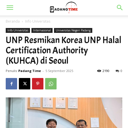
Beranda
Info Universitas
Info Universitas
Internasional
Universitas Negeri Padang
UNP Resmikan Korea UNP Halal
Certification Authority
(KUHCA) di Seoul
Penulis
Padang Time
-
5 September 2025
2190
0