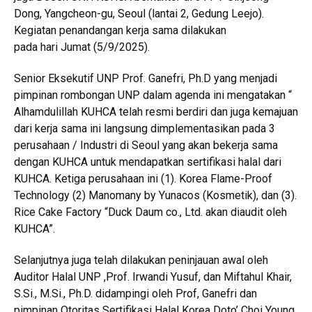
Dong, Yangcheon-gu, Seoul (lantai 2, Gedung Leejo).
Kegiatan penandangan kerja sama dilakukan
pada hari Jumat (5/9/2025).
Senior Eksekutif UNP Prof. Ganefri, Ph.D yang menjadi
pimpinan rombongan UNP dalam agenda ini mengatakan “
Alhamdulillah KUHCA telah resmi berdiri dan juga kemajuan
dari kerja sama ini langsung dimplementasikan pada 3
perusahaan / Industri di Seoul yang akan bekerja sama
dengan KUHCA untuk mendapatkan sertifikasi halal dari
KUHCA. Ketiga perusahaan ini (1). Korea Flame-Proof
Technology (2) ⁠Manomany by Yunacos (Kosmetik), dan (3).
Rice Cake Factory “Duck Daum co., Ltd. akan diaudit oleh
KUHCA”.
Selanjutnya juga telah dilakukan peninjauan awal oleh
Auditor Halal UNP ,Prof. Irwandi Yusuf, dan Miftahul Khair,
S.Si., M.Si., Ph.D. didampingi oleh Prof, Ganefri dan
pimpinan Otoritas Sertifikasi Halal Korea Doto’ Choi Young