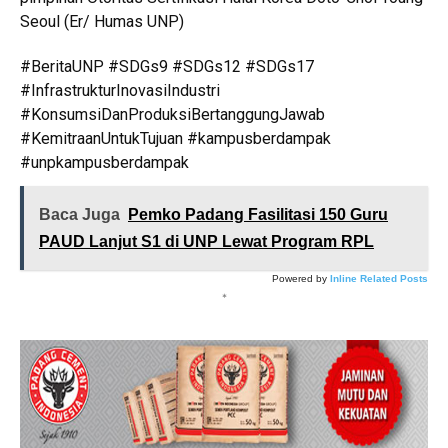
Seoul (Er/ Humas UNP)
#BeritaUNP #SDGs9 #SDGs12 #SDGs17
#InfrastrukturInovasiIndustri
#KonsumsiDanProduksiBertanggungJawab
#KemitraanUntukTujuan #kampusberdampak
#unpkampusberdampak
Baca Juga
Pemko Padang Fasilitasi 150 Guru
PAUD Lanjut S1 di UNP Lewat Program RPL
Powered by
Inline Related Posts
*