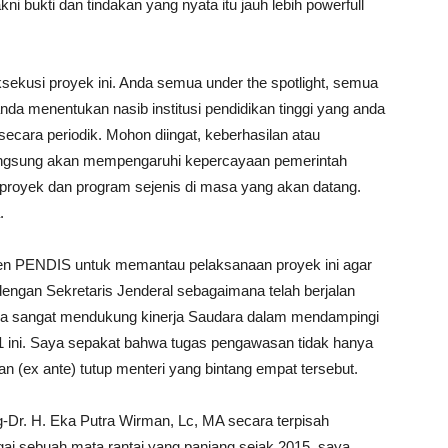
kni bukti dan tindakan yang nyata itu jauh lebih powerfull
ksekusi proyek ini. Anda semua under the spotlight, semua
da menentukan nasib institusi pendidikan tinggi yang anda
secara periodik. Mohon diingat, keberhasilan atau
langsung akan mempengaruhi kepercayaan pemerintah
proyek dan program sejenis di masa yang akan datang.
.
en PENDIS untuk memantau pelaksanaan proyek ini agar
 dengan Sekretaris Jenderal sebagaimana telah berjalan
saya sangat mendukung kinerja Saudara dalam mendampingi
n1 ini. Saya sepakat bahwa tugas pengawasan tidak hanya
an (ex ante) tutup menteri yang bintang empat tersebut.
-Dr. H. Eka Putra Wirman, Lc, MA secara terpisah
 sebuah mata rantai yang panjang sejak 2015, saya