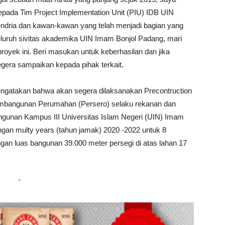
epada Tim Project Implementation Unit (PIU) IDB UIN
endria dan kawan-kawan yang telah menjadi bagian yang
seluruh sivitas akademika UIN Imam Bonjol Padang, mari
royek ini. Beri masukan untuk keberhasilan dan jika
gera sampaikan kepada pihak terkait.
engatakan bahwa akan segera dilaksanakan Precontruction
embangunan Perumahan (Persero) selaku rekanan dan
ngunan Kampus III Universitas Islam Negeri (UIN) Imam
engan multy years (tahun jamak) 2020 -2022 untuk 8
ngan luas bangunan 39.000 meter persegi di atas lahan 17
*