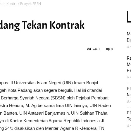
kan Kontrak Proyek SBSN
dang Tekan Kontrak
Time
Ma
Di
8 
2463
0
R
Mo
Pe
8 
 III Universitas Islam Negeri (UIN) Imam Bonjol
P
 Kota Padang akan segera bergulir. Hal ini ditandai
Na
 Berharga Syariah Negara (SBSN) oleh Pejabat Pembuat
8 
tru Hendra, M. Ag bersama lima UIN lainnya; UIN Raden
n Banten, UIN Antasari Banjarmasin, UIN Sulthan Thaha
P
T
a di Kantor Kementerian Agama Republik Indonesia Jl.
8 
ng 24/1 disaksikan oleh Menteri Agama RI-Jenderal TNI