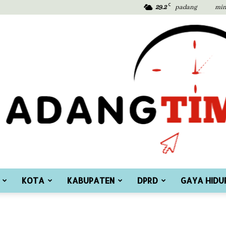
C
29.2
padang
min
KOTA
KABUPATEN
DPRD
GAYA HIDU
Padang