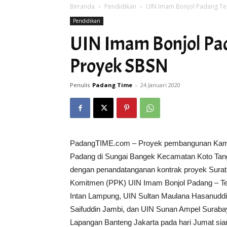
Beranda
Pendidikan
UIN Imam Bonjol Padang Te
Pendidikan
UIN Imam Bonjol Pa
Proyek SBSN
Penulis
Padang Time
-
24 Januari 2020
PadangTIME.com – Proyek pembangunan Kampus
Padang di Sungai Bangek Kecamatan Koto Tangah
dengan penandatanganan kontrak proyek Surat
Komitmen (PPK) UIN Imam Bonjol Padang – Tes
Intan Lampung, UIN Sultan Maulana Hasanuddi
Saifuddin Jambi, dan UIN Sunan Ampel Surabay
Lapangan Banteng Jakarta pada hari Jumat sia