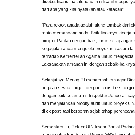
disebut lisanul hal afshohu min lisanil maqool ya
dari apa yang kita nyatakan atau katakan”.
“Para rektor, anada adalah ujung tombak dari e
mata memandang anda. Baik tidaknya kinerja an
pimpin. Pantau dengan baik, turun ke lapangan 
kegagalan anda mengelola proyek ini secara 
terhadap Kementerian Agama untuk mengelola 
Laksanakan amanah ini dengan sebaik-baiknya
Selanjutnya Menag RI menambahkan agar Dirj
berjalan sesuai target, dengan terus bersinergi
dengan baik selama ini. Inspektur Jenderal, 
dan menjalankan probity audit untuk proyek 6i
di ex post, tapi berperan sejak tahap perencana
Sementara itu, Rektor UIN Imam Bonjol Padang
mengungkapkan bahwa Proyek SBSN ini sebagai