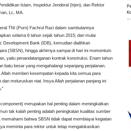
Pendidikan Islam, Inspektur Jenderal (Irjen), dan Rektor
P
man, Lc, MA.
Ko
8 
eral TNI (Purn) Fachrul Razi dalam sambutannya
apkan selama 6 tahun sejak tahun 2015; dari mulai
ic Development Bank (IDB), kemudian dialihkan
ara (SBSN), hingga akhirnya sampai di hari ini momentum
n, yaitu penandatanganan kontrak konstruksi. Enam tahun
an batu besar yang mengahalangi sepanjang perjalanan.
a Allah memberi kesempatan kepada kita semua para
n meluruskan niat. Insya Allah perjalanan panjang ini
.”
 component) merupakan hal penting dalam meningkatkan
amun tak kalah penting adalah peningkatan kualitas sumber
a memahami bahwa SBSN tidak dapat membiayai kegiatan
aya meminta para rektor untuk tetap mengalokasikan