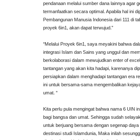
pendanaan melalui sumber dana lainnya agar 
termanfaatkan secara optimal. Apabila hal ini d
Pembangunan Manusia Indonesia dari 111 di tah
proyek 6in1, akan dapat terwujud.”
“Melalui Proyek 6in1, saya meyakini bahwa da
integrasi Islam dan Sains yang unggul dan mem
berkolaborasi dalam mewujudkan enter of exce
tantangan yang akan kita hadapi, karenanya dipe
persiapkan dalam menghadapi tantangan era revol
ini untuk bersama-sama mengembalikan kejaya
umat. “
Kita perlu pula mengingat bahwa nama 6 UIN in
bagi bangsa dan umat. Sehingga sudah selayakn
untuk berjuang bersama dengan segenap daya 
destinasi studi Islamdunia, Maka inilah sesun