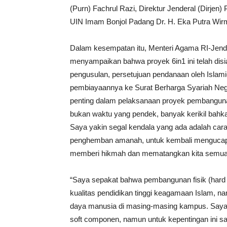
(Purn) Fachrul Razi, Direktur Jenderal (Dirjen) 
UIN Imam Bonjol Padang Dr. H. Eka Putra Wir
Dalam kesempatan itu, Menteri Agama RI-Jend
menyampaikan bahwa proyek 6in1 ini telah disi
pengusulan, persetujuan pendanaan oleh Islam
pembiayaannya ke Surat Berharga Syariah Neg
penting dalam pelaksanaan proyek pembanguna
bukan waktu yang pendek, banyak kerikil bahk
Saya yakin segal kendala yang ada adalah car
penghemban amanah, untuk kembali mengucap da
memberi hikmah dan mematangkan kita semua
“Saya sepakat bahwa pembangunan fisik (hard
kualitas pendidikan tinggi keagamaan Islam, n
daya manusia di masing-masing kampus. Say
soft componen, namun untuk kepentingan ini s