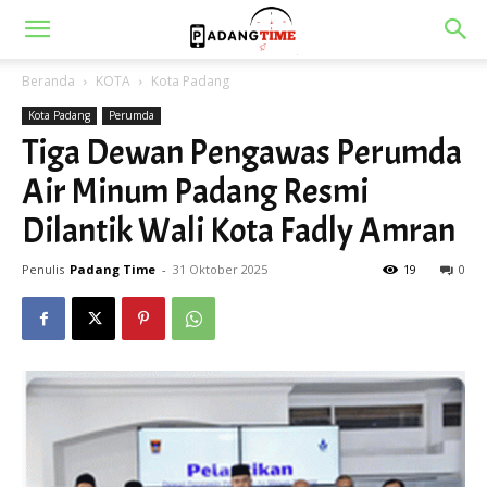
Beranda
KOTA
Kota Padang
Kota Padang
Perumda
Tiga Dewan Pengawas Perumda
Air Minum Padang Resmi
Dilantik Wali Kota Fadly Amran
Penulis
Padang Time
-
31 Oktober 2025
19
0