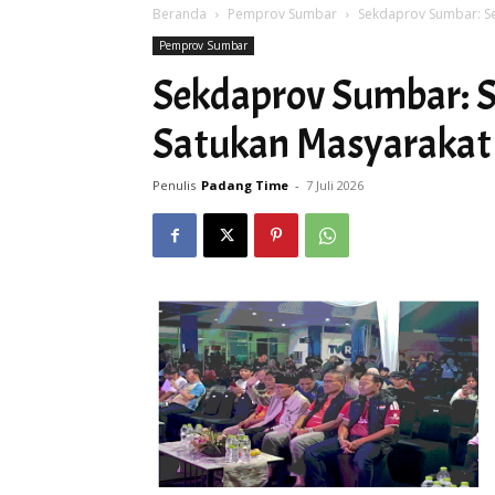
Beranda
Pemprov Sumbar
Sekdaprov Sumbar: S
Pemprov Sumbar
Sekdaprov Sumbar: 
Satukan Masyarakat 
Penulis
Padang Time
-
7 Juli 2026