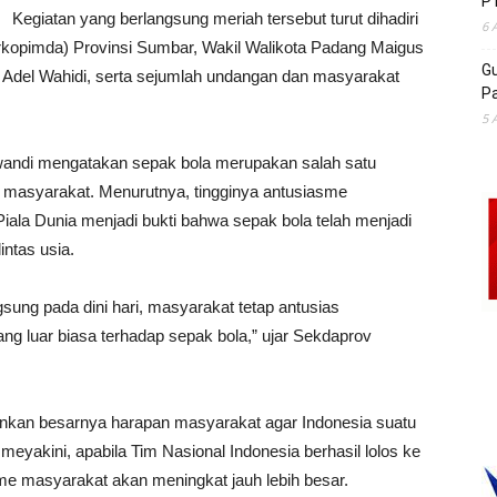
P
Kegiatan yang berlangsung meriah tersebut turut dihadiri
6 
rkopimda) Provinsi Sumbar, Wakil Walikota Padang Maigus
Gu
del Wahidi, serta sejumlah undangan dan masyarakat
Pa
5 
swandi mengatakan sepak bola merupakan salah satu
masyarakat. Menurutnya, tingginya antusiasme
ala Dunia menjadi bukti bahwa sepak bola telah menjadi
intas usia.
sung pada dini hari, masyarakat tetap antusias
g luar biasa terhadap sepak bola,” ujar Sekdaprov
inkan besarnya harapan masyarakat agar Indonesia suatu
a meyakini, apabila Tim Nasional Indonesia berhasil lolos ke
asme masyarakat akan meningkat jauh lebih besar.