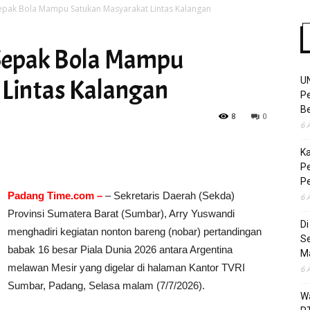
epak Bola Mampu Satukan Masyarakat Lintas Kalangan
Sepak Bola Mampu
Time
Lintas Kalangan
U
Pe
Be
8
0
6 
K
Pe
P
Padang Time.com –
– Sekretaris Daerah (Sekda)
6 
Provinsi Sumatera Barat (Sumbar), Arry Yuswandi
D
menghadiri kegiatan nonton bareng (nobar) pertandingan
S
babak 16 besar Piala Dunia 2026 antara Argentina
M
melawan Mesir yang digelar di halaman Kantor TVRI
6 
Sumbar, Padang, Selasa malam (7/7/2026).
Wa