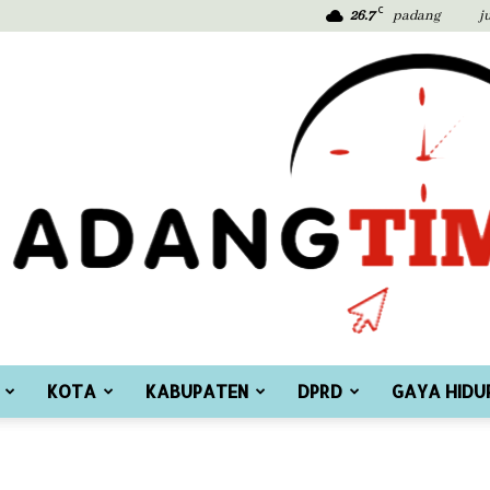
C
26.7
padang
j
KOTA
KABUPATEN
DPRD
GAYA HIDU
Padang