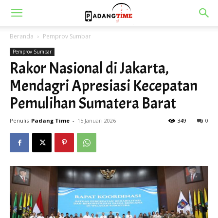
Beranda
Pemprov Sumbar
Pemprov Sumbar
Rakor Nasional di Jakarta,
Mendagri Apresiasi Kecepatan
Pemulihan Sumatera Barat
Penulis
Padang Time
-
15 Januari 2026
349
0