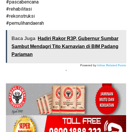
#pascabencana
#rehabilitasi
#rekonstruksi
#pemulihandaerah
Baca Juga
Hadiri Rakor R3P, Gubernur Sumbar
Sambut Mendagri Tito Karnavian di BIM Padang
Pariaman
Powered by
Inline Related Posts
*