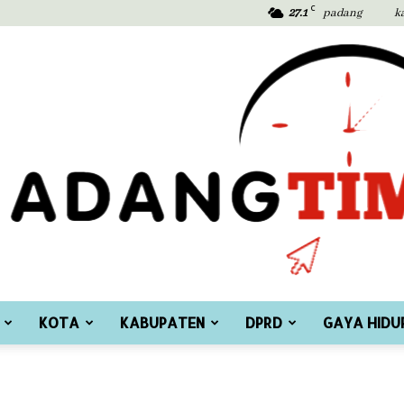
C
27.1
padang
k
KOTA
KABUPATEN
DPRD
GAYA HIDU
Padang