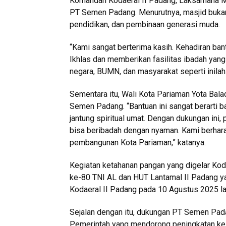
Komandan Kodaeral II Padang, Laksamana Mu
PT Semen Padang. Menurutnya, masjid bukan
pendidikan, dan pembinaan generasi muda.
“Kami sangat berterima kasih. Kehadiran ba
Ikhlas dan memberikan fasilitas ibadah yang l
negara, BUMN, dan masyarakat seperti inilah y
Sementara itu, Wali Kota Pariaman Yota Bal
Semen Padang. “Bantuan ini sangat berarti 
jantung spiritual umat. Dengan dukungan ini
bisa beribadah dengan nyaman. Kami berharap
pembangunan Kota Pariaman,” katanya.
Kegiatan ketahanan pangan yang digelar Koda
ke-80 TNI AL dan HUT Lantamal II Padang yan
Kodaeral II Padang pada 10 Agustus 2025 la
Sejalan dengan itu, dukungan PT Semen Pada
Pemerintah yang mendorong peningkatan kes