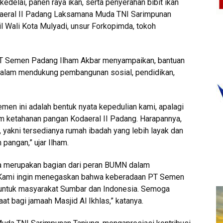
edelai, panen raya ikan, serta penyerahan bibit ikan
daeral II Padang Laksamana Muda TNI Sarimpunan
il Wali Kota Mulyadi, unsur Forkopimda, tokoh
 PT Semen Padang Ilham Akbar menyampaikan, bantuan
dalam mendukung pembangunan sosial, pendidikan,
emen ini adalah bentuk nyata kepedulian kami, apalagi
am ketahanan pangan Kodaeral II Padang. Harapannya,
yakni tersedianya rumah ibadah yang lebih layak dan
pangan,” ujar Ilham.
ga merupakan bagian dari peran BUMN dalam
“Kami ingin menegaskan bahwa keberadaan PT Semen
ga untuk masyarakat Sumbar dan Indonesia. Semoga
at bagi jamaah Masjid Al Ikhlas,” katanya.