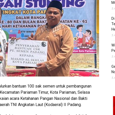
M
5 
Di
T
H
5 
Wa
Pe
5 
Ge
No
5 
urkan bantuan 100 sak semen untuk pembangunan
 Kecamatan Pariaman Timur, Kota Pariaman, Selasa
gkaian acara Ketahanan Pangan Nasional dan Bakti
erah TNI Angkatan Laut (Kodaeral) II Padang.