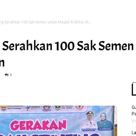
 Serahkan 100 Sak Semen untuk Masjid Al Ikhlas di...
Time
Serahkan 100 Sak Semen 
n
0
Gu
Pa
5 
La