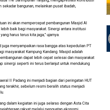
da TNI Sarimpunan Tanjung, mengapresiasi kontribusi
 sekadar bangunan, melainkan pusat ibadah,
ntuan ini akan mempercepat pembangunan Masjid Al
ebih baik bagi masyarakat. Sinergi antara institusi
ang harus terus kita jaga,” ujarnya.
ad juga menyampaikan rasa bangga atas kepedulian PT
bagi masyarakat Kampung Kandang. Masjid adalah
, pembangunan dapat lebih cepat selesai dan masyarakat
 sinergi seperti ini terus berlanjut untuk mendukung
eral II Padang ini menjadi bagian dari peringatan HUT
g terakhir, sebelum resmi beralih status menjadi
lu.
ng dalam kegiatan ini juga selaras dengan Asta Cita
ejahteraan rakyat melalui penguatan ekonomi,