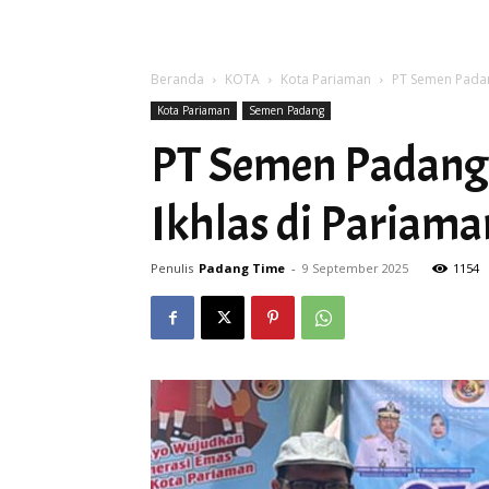
Beranda
KOTA
Kota Pariaman
PT Semen Padang
Kota Pariaman
Semen Padang
PT Semen Padang 
Ikhlas di Pariama
Penulis
Padang Time
-
9 September 2025
1154