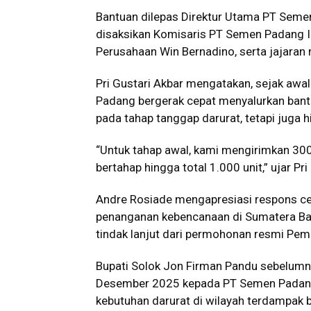
Bantuan dilepas Direktur Utama PT Seme
disaksikan Komisaris PT Semen Padang Il
Perusahaan Win Bernadino, serta jajara
Pri Gustari Akbar mengatakan, sejak awa
Padang bergerak cepat menyalurkan bant
pada tahap tanggap darurat, tetapi juga h
“Untuk tahap awal, kami mengirimkan 300
bertahap hingga total 1.000 unit,” ujar Pr
Andre Rosiade mengapresiasi respons 
penanganan kebencanaan di Sumatera Bar
tindak lanjut dari permohonan resmi Pem
Bupati Solok Jon Firman Pandu sebelum
Desember 2025 kepada PT Semen Padang
kebutuhan darurat di wilayah terdampak b