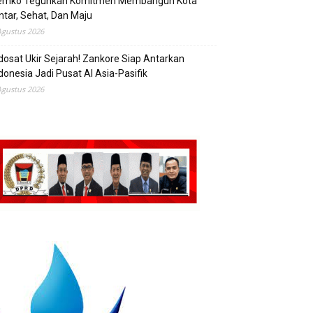
emko Teguhkan Komitmen Membangun Kota
ntar, Sehat, Dan Maju
Agustus 2026
dosat Ukir Sejarah! Zankore Siap Antarkan
donesia Jadi Pusat AI Asia-Pasifik
Agustus 2026