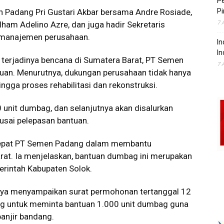
P
n Padang Pri Gustari Akbar bersama Andre Rosiade,
Pi
7 
ham Adelino Azre, dan juga hadir Sekretaris
n manajemen perusahaan.
In
In
l terjadinya bencana di Sumatera Barat, PT Semen
7 
uan. Menurutnya, dukungan perusahaan tidak hanya
ingga proses rehabilitasi dan rekonstruksi.
 unit dumbag, dan selanjutnya akan disalurkan
i usai pelepasan bantuan.
cepat PT Semen Padang dalam membantu
at. Ia menjelaskan, bantuan dumbag ini merupakan
erintah Kabupaten Solok.
nya menyampaikan surat permohonan tertanggal 12
 untuk meminta bantuan 1.000 unit dumbag guna
anjir bandang.