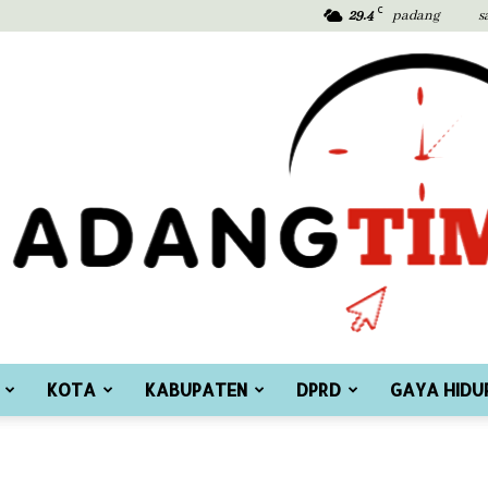
C
29.4
padang
s
KOTA
KABUPATEN
DPRD
GAYA HIDU
Padang