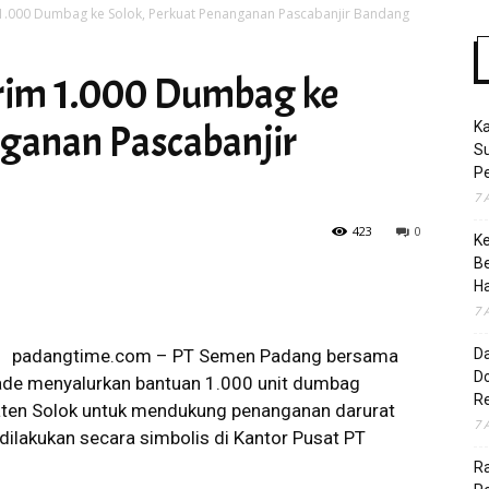
1.000 Dumbag ke Solok, Perkuat Penanganan Pascabanjir Bandang
rim 1.000 Dumbag ke
Time
nganan Pascabanjir
K
S
Pe
7 
423
0
K
B
H
7 
padangtime.com – PT Semen Padang bersama
D
Do
iade menyalurkan bantuan 1.000 unit dumbag
R
aten Solok untuk mendukung penanganan darurat
7 
dilakukan secara simbolis di Kantor Pusat PT
Ra