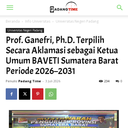
Beranda
Info Universitas
Universitas Negeri Padang
Universitas Negeri Padang
Prof. Ganefri, Ph.D. Terpilih
Secara Aklamasi sebagai Ketua
Umum BAVETI Sumatera Barat
Periode 2026–2031
Penulis
Padang Time
-
3 Juli 2026
234
0