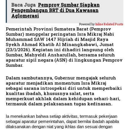
Baca Juga
Pemprov Sumbar Siapkan
Pengembangan BRT di Dua Kawasan
Aglomerasi
Powered by
Inline Related Posts
Pemerintah Provinsi Sumatera Barat (Pemprov
Sumbar) menggelar peringatan Isra Mikraj Nabi
Muhammad SAW 1447 Hijriah di Masjid Raya
Syekh Ahmad Khatib Al Minangkabawi, Jumat
(23/1/2026). Kegiatan ini dihadiri langsung oleh
Sumbar, Mahyeldi Ansharullah, bersama seluruh
aparatur sipil negara (ASN) di lingkungan Pemprov
Sumbar.
Dalam sambutannya, Gubernur mengajak seluruh
aparatur menjadikan momentum Isra Mikraj
sebagai sarana introspeksi diri untuk memperbaiki
kualitas ibadah, khususnya salat, serta
memperkuat akhlak dalam kehidupan sehari-hari,
termasuk dalam pelaksanaan tugas kedinasan.
Ia menekankan bahwa setiap aktivitas, termasuk pekerjaan
sebagai aparatur pemerintahan, dapat bernilai ibadah apabila
dilaksanakan dengan niat yang ikhlas dan sesuai dengan