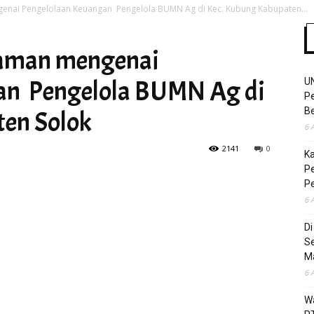
nai Pengelolaan Keuangan Pengelola BUMN Ag di Kec. Kubung Kabupaten...
aman mengenai
Time
an Pengelola BUMN Ag di
U
Pe
Be
en Solok
6 
2141
0
K
Pe
P
6 
D
S
M
6 
Wa