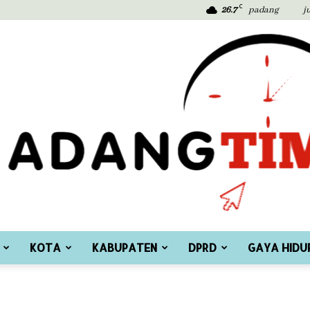
C
26.7
padang
j
KOTA
KABUPATEN
DPRD
GAYA HIDU
Padang