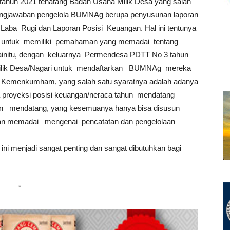
tahun 2021 tenatang Badan Usaha Milik Desa yang salah
gungjawaban pengelola BUMNAg berupa penyusunan laporan
n Laba Rugi dan Laporan Posisi Keuangan. Hal ini tentunya
 untuk memiliki pemahaman yang memadai tentang
lainitu, dengan keluarnya Permendesa PDTT No 3 tahun
Milik Desa/Nagari untuk mendaftarkan BUMNAg mereka
 Kemenkumham, yang salah satu syaratnya adalah adanya
 proyeksi posisi keuangan/neraca tahun mendatang
un mendatang, yang kesemuanya hanya bisa disusun
an memadai mengenai pencatatan dan pengelolaan
ini menjadi sangat penting dan sangat dibutuhkan bagi
*