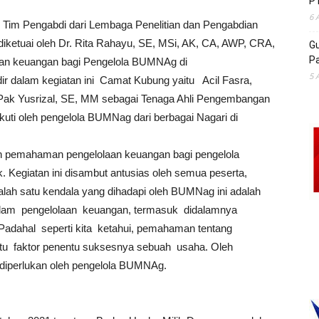
P
6 
Tim Pengabdi dari Lembaga Penelitian dan Pengabdian
iketuai oleh Dr. Rita Rahayu, SE, MSi, AK, CA, AWP, CRA,
Gu
Pa
aan keuangan bagi Pengelola BUMNAg di
5 
r dalam kegiatan ini Camat Kubung yaitu Acil Fasra,
 Pak Yusrizal, SE, MM sebagai Tenaga Ahli Pengembangan
kuti oleh pengelola BUMNag dari berbagai Nagari di
an pemahaman pengelolaan keuangan bagi pengelola
egiatan ini disambut antusias oleh semua peserta,
alah satu kendala yang dihadapi oleh BUMNag ini adalah
am pengelolaan keuangan, termasuk didalamnya
Padahal seperti kita ketahui, pemahaman tentang
tu faktor penentu suksesnya sebuah usaha. Oleh
t diperlukan oleh pengelola BUMNAg.