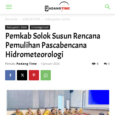
Beranda
KABUPATEN
Kabupaten Solok
Kabupaten Solok
Uncategorized
Pemkab Solok Susun Rencana
Pemulihan Pascabencana
Hidrometeorologi
Penulis
Padang Time
-
5 Januari 2026
6
0