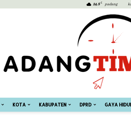
C
24.8
padang
k
KOTA
KABUPATEN
DPRD
GAYA HIDU
Padang