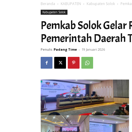
Beranda
KABUPATEN
Kabupaten Solok
Pemkab
Kabupaten Solok
Pemkab Solok Gelar 
Pemerintah Daerah 
Penulis
Padang Time
-
19 Januari 2026