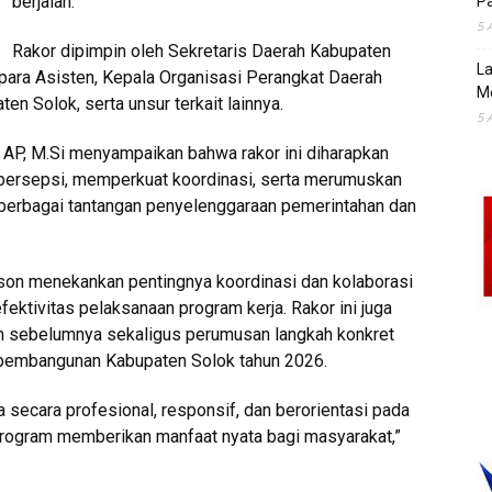
berjalan.
Pa
5 
Rakor dipimpin oleh Sekretaris Daerah Kabupaten
La
h para Asisten, Kepala Organisasi Perangkat Daerah
M
n Solok, serta unsur terkait lainnya.
5 
s, AP, M.Si menyampaikan bahwa rakor ini diharapkan
persepsi, memperkuat koordinasi, serta merumuskan
berbagai tantangan penyelenggaraan pemerintahan dan
son menekankan pentingnya koordinasi dan kolaborasi
ektivitas pelaksanaan program kerja. Rakor ini juga
m sebelumnya sekaligus perumusan langkah konkret
 pembangunan Kabupaten Solok tahun 2026.
 secara profesional, responsif, dan berorientasi pada
program memberikan manfaat nyata bagi masyarakat,”