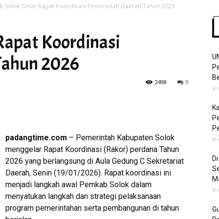
 Solok Gelar Rapat Koordinasi Pemerintah Daerah Tahun 2026
Rapat Koordinasi
Time
Tahun 2026
U
Pe
Be
2498
0
6 
K
Pe
P
padangtime.com
– Pemerintah Kabupaten Solok
6 
menggelar Rapat Koordinasi (Rakor) perdana Tahun
D
2026 yang berlangsung di Aula Gedung C Sekretariat
S
Daerah, Senin (19/01/2026). Rapat koordinasi ini
M
menjadi langkah awal Pemkab Solok dalam
6 
menyatukan langkah dan strategi pelaksanaan
program pemerintahan serta pembangunan di tahun
Gu