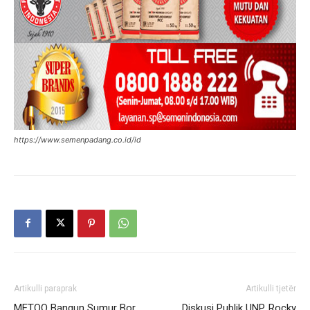
https://www.semenpadang.co.id/id
Artikulli paraprak
Artikulli tjetër
METOO Bangun Sumur Bor
Diskusi Publik UNP, Rocky