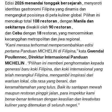
Edisi
2026 menandai tonggak bersejarah
, menyoroti
identitas gastronomi Filipina yang dinamis dan
mengangkat posisinya di peta kuliner global. Pilihan ini
mencakup total
108 restoran
, dengan
Manila dan
sekitarnya
diwakili oleh
90 restoran
,
dan
Cebu
dengan
18
restoran, yang mencerminkan
kecanggihan metropolitan dan jiwa regional.
“Kami merasa terhormat mempersembahkan edisi
pertama Panduan MICHELIN di Filipina,”
kata
Gwendal
Poullennec, Direktur Internasional Panduan
MICHELIN
.
“Pilihan ini memberi penghormatan kepada
generasi baru koki Filipina, dan koki internasional yang
telah merangkul Filipina, mengambil inspirasi dari
warisan lokal, cita rasa yang berani, dan
keramahtamahan yang tulus. Baik itu santapan mewah
maupun restoran pinggir jalan, para inspektur kami
benar-benar terkesan dengan keaslian dan kreativitas
kuliner yang ditemukan di seluruh negeri.”