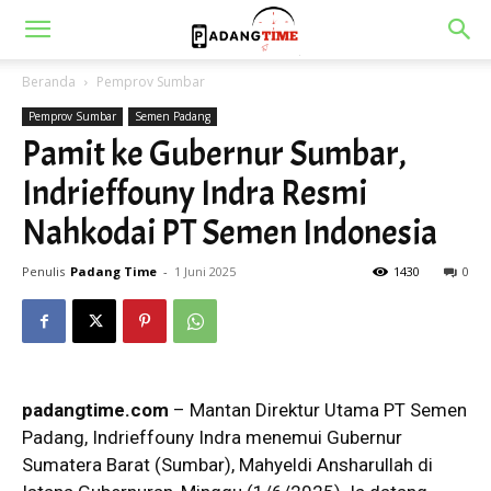
Beranda
Pemprov Sumbar
Pemprov Sumbar
Semen Padang
Pamit ke Gubernur Sumbar,
Indrieffouny Indra Resmi
Nahkodai PT Semen Indonesia
Penulis
Padang Time
-
1 Juni 2025
1430
0
padangtime.com
– Mantan Direktur Utama PT Semen
Padang, Indrieffouny Indra menemui Gubernur
Sumatera Barat (Sumbar), Mahyeldi Ansharullah di