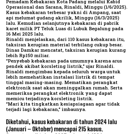
Pemadam Kebakaran Kota Padang melalui Kabid
Operasional dan Sarana, Rinaldi, Minggu (1/6/2025).
Kasus kebakaran terbesar yakni di Ampang, saat
api melumat gudang akrilik, Minggu (16/3/2025)
lalu. Kemudian selanjutnya kebakaran di pabrik
karet milik PT Teluk Luas di Lubuk Begalung pada
16 Mei 2025 lalu.
Rinaldi menjelaskan, dari 110 kasus kebakaran itu,
taksiran kerugian material terbilang cukup besar.
Dinas Damkar mencatat, taksiran kerugian kurang
lebih Rp150 miliar.
“Penyebab kebakaran pada umumnya karena arus
pendek akibat korsleting listrik,” ujar Rinaldi.
Rinaldi mengimbau kepada seluruh warga untuk
lebih memehatikan instalasi listrik di tempat
tinggal masing-masing. Mematikan perangkat
elektronik saat akan meninggalkan rumah. Serta
memeriksa perangkat elektronik yang dapat
memicu terjadinya korsleting listrik.
“Mari kita tingkatkan kesiapsiagaan agar tidak
terjadi lagi kebakaran,” imbaunya.
Diketahui, kasus kebakaran di tahun 2024 lalu
(Januari – Oktober) mencapai 215 kasus.