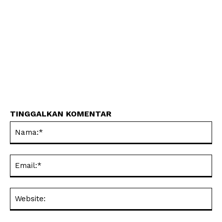
TINGGALKAN KOMENTAR
Na
Ema
Web