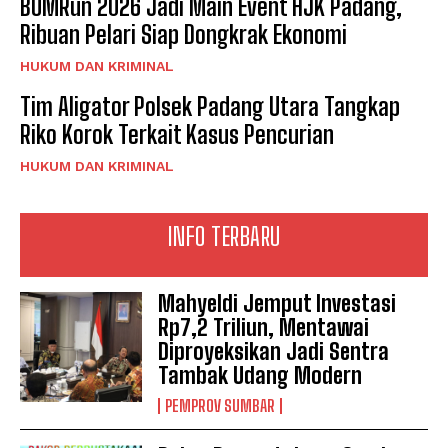
BOMRun 2026 Jadi Main Event HJK Padang,
Ribuan Pelari Siap Dongkrak Ekonomi
HUKUM DAN KRIMINAL
Tim Aligator Polsek Padang Utara Tangkap
Riko Korok Terkait Kasus Pencurian
HUKUM DAN KRIMINAL
INFO TERBARU
Mahyeldi Jemput Investasi
Rp7,2 Triliun, Mentawai
Diproyeksikan Jadi Sentra
Tambak Udang Modern
PEMPROV SUMBAR