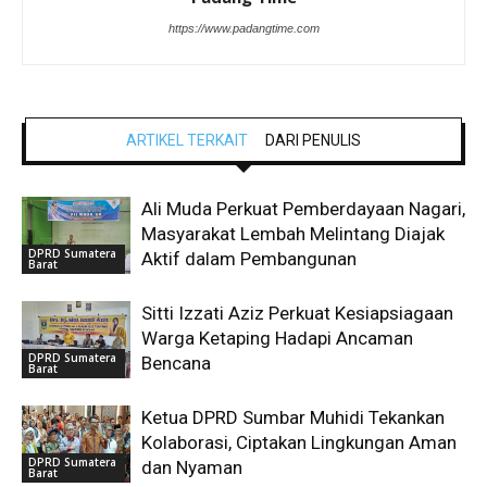
https://www.padangtime.com
ARTIKEL TERKAIT
DARI PENULIS
Ali Muda Perkuat Pemberdayaan Nagari,
Masyarakat Lembah Melintang Diajak
DPRD Sumatera
Aktif dalam Pembangunan
Barat
Sitti Izzati Aziz Perkuat Kesiapsiagaan
Warga Ketaping Hadapi Ancaman
DPRD Sumatera
Bencana
Barat
Ketua DPRD Sumbar Muhidi Tekankan
Kolaborasi, Ciptakan Lingkungan Aman
DPRD Sumatera
dan Nyaman
Barat