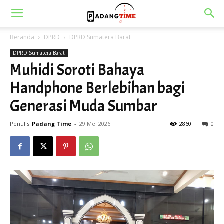
Beranda
DPRD
DPRD Sumatera Barat
DPRD Sumatera Barat
Muhidi Soroti Bahaya
Handphone Berlebihan bagi
Generasi Muda Sumbar
Penulis
Padang Time
-
29 Mei 2026
2860
0