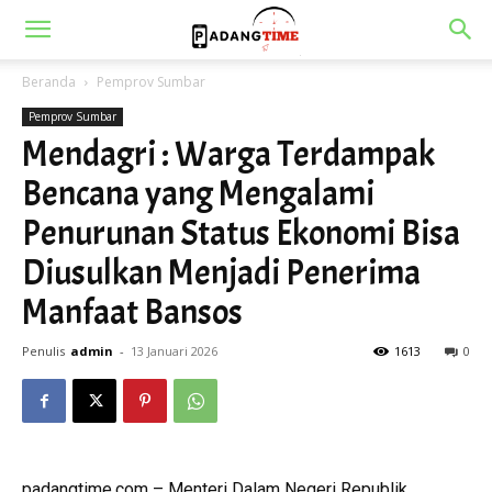
Beranda
Pemprov Sumbar
Pemprov Sumbar
Mendagri : Warga Terdampak
Bencana yang Mengalami
Penurunan Status Ekonomi Bisa
Diusulkan Menjadi Penerima
Manfaat Bansos
Penulis
admin
-
13 Januari 2026
1613
0
padangtime.com – Menteri Dalam Negeri Republik