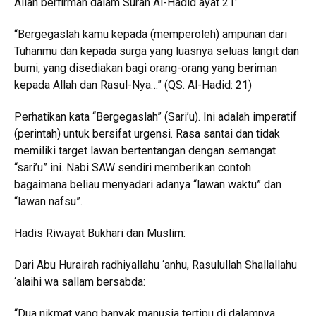
Allah berfirman dalam Surah Al-Hadid ayat 21:
“Bergegaslah kamu kepada (memperoleh) ampunan dari
Tuhanmu dan kepada surga yang luasnya seluas langit dan
bumi, yang disediakan bagi orang-orang yang beriman
kepada Allah dan Rasul-Nya…” (QS. Al-Hadid: 21)
Perhatikan kata “Bergegaslah” (Sari’u). Ini adalah imperatif
(perintah) untuk bersifat urgensi. Rasa santai dan tidak
memiliki target lawan bertentangan dengan semangat
“sari’u” ini. Nabi SAW sendiri memberikan contoh
bagaimana beliau menyadari adanya “lawan waktu” dan
“lawan nafsu”.
Hadis Riwayat Bukhari dan Muslim:
Dari Abu Hurairah radhiyallahu ‘anhu, Rasulullah Shallallahu
‘alaihi wa sallam bersabda:
“Dua nikmat yang banyak manusia tertipu di dalamnya,