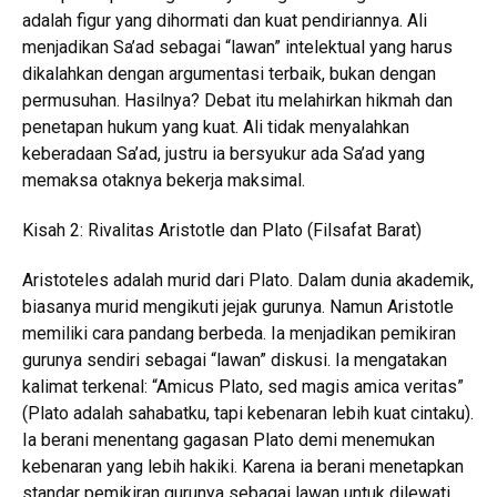
adalah figur yang dihormati dan kuat pendiriannya. Ali
menjadikan Sa’ad sebagai “lawan” intelektual yang harus
dikalahkan dengan argumentasi terbaik, bukan dengan
permusuhan. Hasilnya? Debat itu melahirkan hikmah dan
penetapan hukum yang kuat. Ali tidak menyalahkan
keberadaan Sa’ad, justru ia bersyukur ada Sa’ad yang
memaksa otaknya bekerja maksimal.
Kisah 2: Rivalitas Aristotle dan Plato (Filsafat Barat)
Aristoteles adalah murid dari Plato. Dalam dunia akademik,
biasanya murid mengikuti jejak gurunya. Namun Aristotle
memiliki cara pandang berbeda. Ia menjadikan pemikiran
gurunya sendiri sebagai “lawan” diskusi. Ia mengatakan
kalimat terkenal: “Amicus Plato, sed magis amica veritas”
(Plato adalah sahabatku, tapi kebenaran lebih kuat cintaku).
Ia berani menentang gagasan Plato demi menemukan
kebenaran yang lebih hakiki. Karena ia berani menetapkan
standar pemikiran gurunya sebagai lawan untuk dilewati,