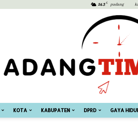
C
24.3
padang
k
KOTA
KABUPATEN
DPRD
GAYA HIDU
Padang