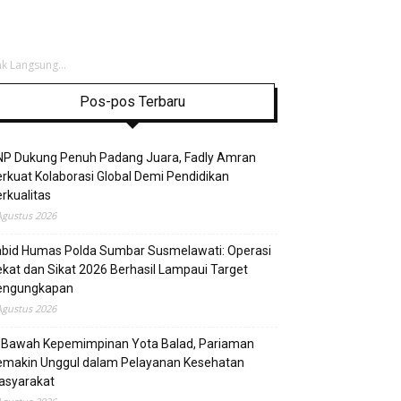
 Langsung...
Pos-pos Terbaru
NP Dukung Penuh Padang Juara, Fadly Amran
rkuat Kolaborasi Global Demi Pendidikan
rkualitas
Agustus 2026
abid Humas Polda Sumbar Susmelawati: Operasi
kat dan Sikat 2026 Berhasil Lampaui Target
engungkapan
Agustus 2026
i Bawah Kepemimpinan Yota Balad, Pariaman
emakin Unggul dalam Pelayanan Kesehatan
asyarakat