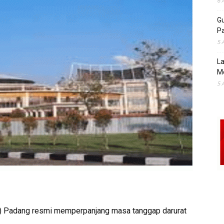
6 
Gu
Pa
5 
La
M
5 
) Padang resmi memperpanjang masa tanggap darurat