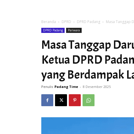
Beranda
DPRD
DPRD Padang
Masa Tanggap D
DPRD Padang
Pariwara
Masa Tanggap Daru
Ketua DPRD Padan
yang Berdampak L
Penulis
Padang Time
-
8 Desember 2025