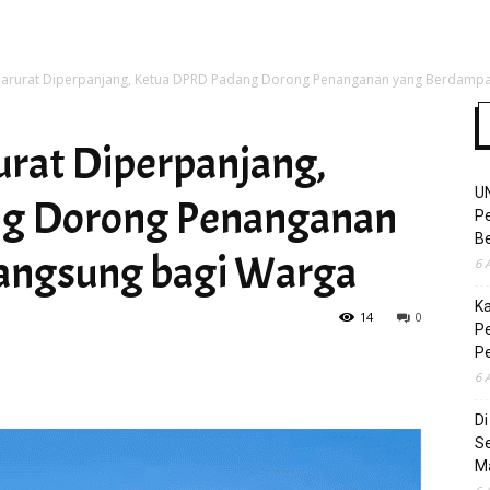
arurat Diperpanjang, Ketua DPRD Padang Dorong Penanganan yang Berdampak
Time
rat Diperpanjang,
U
g Dorong Penanganan
Pe
Be
angsung bagi Warga
6 
K
14
0
Pe
P
6 
D
S
M