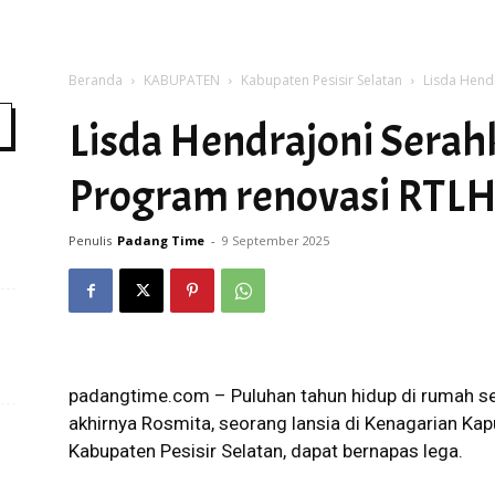
Beranda
KABUPATEN
Kabupaten Pesisir Selatan
Lisda Hend
Time
Lisda Hendrajoni Sera
Program renovasi RTL
Penulis
Padang Time
-
9 September 2025
padangtime.com – Puluhan tahun hidup di rumah sed
akhirnya Rosmita, seorang lansia di Kenagarian Ka
Kabupaten Pesisir Selatan, dapat bernapas lega.