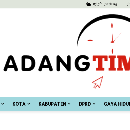
C
25.3
padang
j
KOTA
KABUPATEN
DPRD
GAYA HIDU
Padang