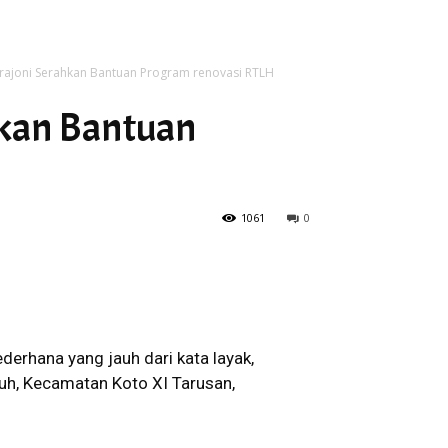
rajoni Serahkan Bantuan Program renovasi RTLH
hkan Bantuan
H
1061
0
erhana yang jauh dari kata layak,
puh, Kecamatan Koto XI Tarusan,