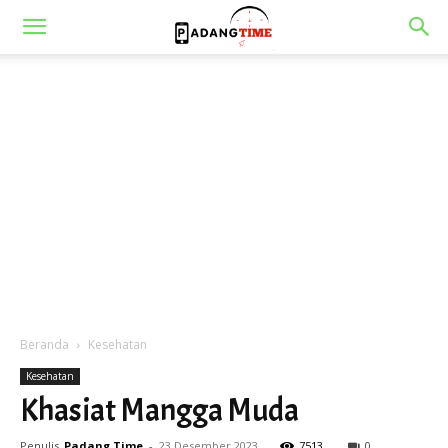
Beranda
Kesehatan
Kesehatan
Khasiat Mangga Muda
Penulis
Padang Time
-
23 Desember 2023
7513
0