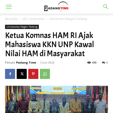
Beranda
Info Universitas
Universitas Negeri Padang
Universitas Negeri Padang
Ketua Komnas HAM RI Ajak
Mahasiswa KKN UNP Kawal
Nilai HAM di Masyarakat
Penulis
Padang Time
-
3 Juni 2026
459
0